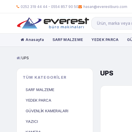
0252 319 44 44 - 0554 857 90 50
hasan@everestburo.com
Anasayfa
SARF MALZEME
YEDEK PARCA
GÜ
/
UPS
UPS
TÜM KATEGORILER
SARF MALZEME
YEDEK PARCA
GÜVENLİK KAMERALARI
YAZICI