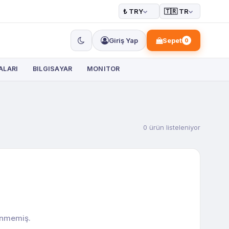
₺ TRY
🇹🇷 TR
Giriş Yap
Sepet
0
ALARI
BILGISAYAR
MONITOR
0 ürün listeleniyor
enmemiş.